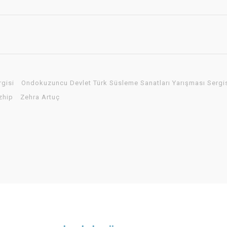
rgisi
Ondokuzuncu Devlet Türk Süsleme Sanatları Yarışması Sergi
zhip
Zehra Artuç