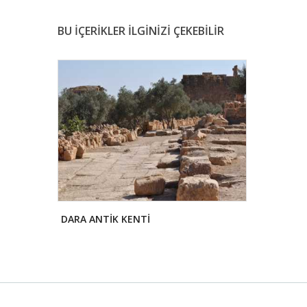
BU İÇERİKLER İLGİNİZİ ÇEKEBİLİR
DARA ANTİK KENTİ
MUDURNU Y