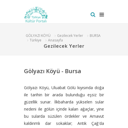
GÖLYAZI KÖYÜ
Gezilecek Yerler
BURSA
Türkiye
Anasayfa
Gezilecek Yerler
Gölyazı Köyü - Bursa
Gölyazı Köyü, Uluabat Gölü kıyısında doğa
ile tarihin bir arada bulunduğu eşsiz bir
güzellik sunar. İlkbaharda yükselen sular
nedeni ile gölün içinde kalan ağaçlar, yine
bu sularda süzülen ördekler ve Arnavut
kaldırımlı dar sokaklar; Antik Çağ'da