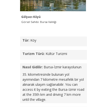
Gölyazı Köyü
Gölyazı 
Görsel Sahibi: Bursa Valiliği
Görsel Sahi
Tür:
Köy
Turizm Türü:
Kültür Turizmi
Nasıl Gidilir:
Bursa-İzmir karayolunun
35. kilometresinde bulunan yol
ayrımından 7 kilometre mesafelik bir yol
alınarak ulaşım sağlanabilir.
You can
access it by exiting the Bursa-Izmir road
at the 35th km and driving 7 km more
until the village.