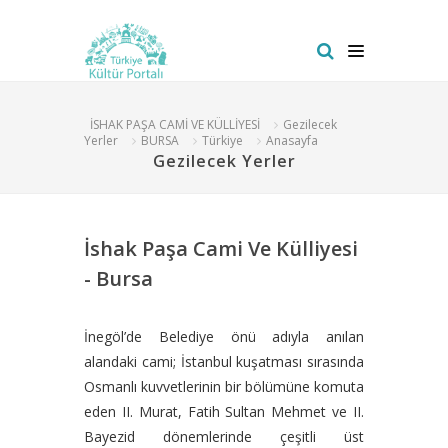
İSHAK PAŞA CAMİ VE KÜLLİYESİ
Gezilecek
Yerler
BURSA
Türkiye
Anasayfa
Gezilecek Yerler
İshak Paşa Cami Ve Külliyesi
- Bursa
İnegöl’de Belediye önü adıyla anılan
alandaki cami; İstanbul kuşatması sırasında
Osmanlı kuvvetlerinin bir bölümüne komuta
eden II. Murat, Fatih Sultan Mehmet ve II.
Bayezid dönemlerinde çeşitli üst