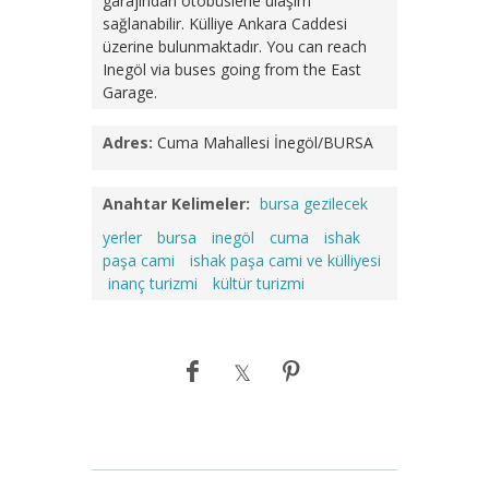
garajından otobüslerle ulaşım
sağlanabilir. Külliye Ankara Caddesi
üzerine bulunmaktadır.
You can reach
Inegöl via buses going from the East
Garage.
Adres:
Cuma Mahallesi İnegöl/BURSA
Anahtar Kelimeler:
bursa gezilecek
yerler
bursa
inegöl
cuma
ishak
paşa cami
ishak paşa cami ve külliyesi
inanç turizmi
kültür turizmi