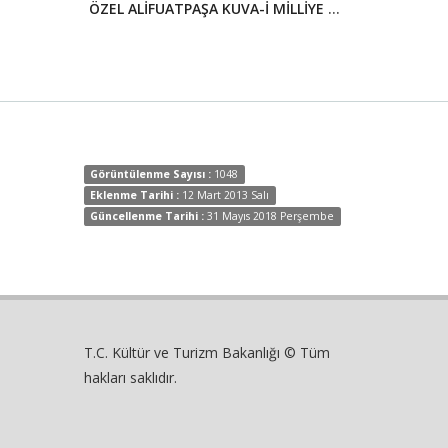
ÖZEL ALİFUATPAŞA KUVA-İ MİLLİYE MÜZESİ
BURSA MER
Görüntülenme Sayısı :
1048
Eklenme Tarihi :
12 Mart 2013 Salı
Güncellenme Tarihi :
31 Mayıs 2018 Perşembe
T.C. Kültür ve Turizm Bakanlığı © Tüm
hakları saklıdır.