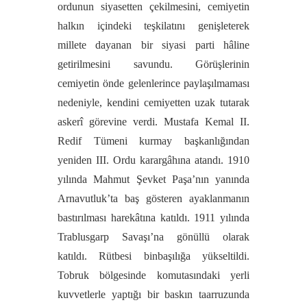
ordunun siyasetten çekilmesini, cemiyetin
halkın içindeki teşkilatını genişleterek
millete dayanan bir siyasi parti hâline
getirilmesini savundu. Görüşlerinin
cemiyetin önde gelenlerince paylaşılmaması
nedeniyle, kendini cemiyetten uzak tutarak
askerî görevine verdi. Mustafa Kemal II.
Redif Tümeni kurmay başkanlığından
yeniden III. Ordu karargâhına atandı. 1910
yılında Mahmut Şevket Paşa’nın yanında
Arnavutluk’ta baş gösteren ayaklanmanın
bastırılması harekâtına katıldı. 1911 yılında
Trablusgarp Savaşı’na gönüllü olarak
katıldı. Rütbesi binbaşılığa yükseltildi.
Tobruk bölgesinde komutasındaki yerli
kuvvetlerle yaptığı bir baskın taarruzunda