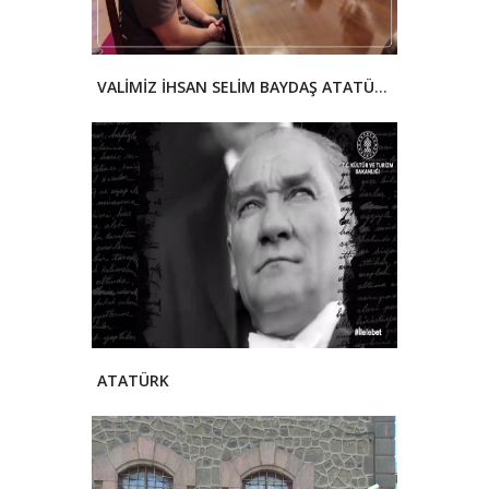
VALİMİZ İHSAN SELİM BAYDAŞ ATATÜRK EVİ MÜZESİNİ ZİYARET ETİİ
ATATÜRK