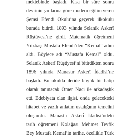
mektebinde başladı. Kısa bir süre sonra
devrinin şartlarına göre modern eğitim veren
Şemsi Efendi Okulu’na geçerek ilkokulu
burada bitirdi. 1893 yılında Selanik Askerî
Rüştüyesi’ne girdi. Matematik öğretmeni
Yüzbaşı Mustafa Efendi’den “Kemal” adını
aldı. Böylece adı “Mustafa Kemal” oldu.
Selanik Askerî Rüştiyesi’ni bitirdikten sonra
1896 yılında Manastır Askerî İdadisi’ne
başladı. Bu okulda ileride büyük bir hatip
olarak tanınacak Ömer Naci ile arkadaşlık
etti. Edebiyata olan ilgisi, onda gelecekteki
hitabet ve yazılı anlatım ustalığının temelini
oluşturdu. Manastır Askerî İdadisi’ndeki
tarih öğretmeni Kolağası Mehmet Tevfik
Bey Mustafa Kemal’in tarihe, özellikle Türk