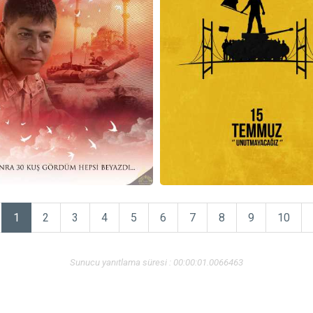
1
2
3
4
5
6
7
8
9
10
Sunucu yanıtlama süresi : 00:00:01.0066463